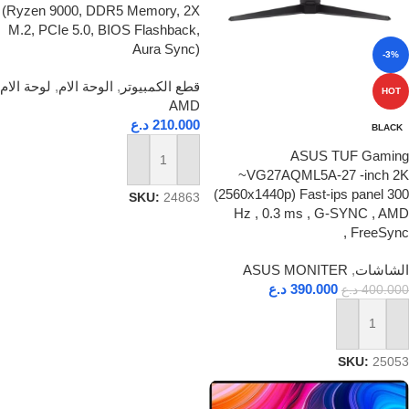
(Ryzen 9000, DDR5 Memory, 2X
M.2, PCIe 5.0, BIOS Flashback,
Aura Sync)
-3%
قطع الكمبيوتر
,
الوحة الام
,
لوحة الام
HOT
AMD
210.000
د.ع
BLACK
ASUS TUF Gaming
إضافة إلى السلة
~VG27AQML5A-27 -inch 2K
(2560x1440p) Fast-ips panel 300
SKU:
24863
Hz , 0.3 ms , G-SYNC , AMD
FreeSync ,
الشاشات
,
ASUS MONITER
390.000
د.ع
400.000
د.ع
إضافة إلى السلة
SKU:
25053