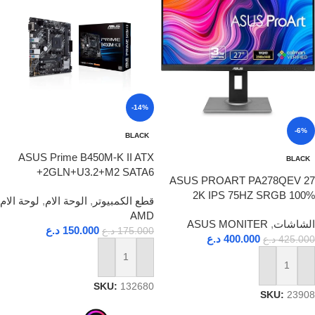
-14%
-6%
BLACK
ASUS Prime B450M-K II ATX
BLACK
+2GLN+U3.2+M2 SATA6
ASUS PROART PA278QEV 27
2K IPS 75HZ SRGB 100%
قطع الكمبيوتر
,
الوحة الام
,
لوحة الام
AMD
الشاشات
,
ASUS MONITER
150.000
د.ع
175.000
د.ع
400.000
د.ع
425.000
د.ع
إضافة إلى السلة
إضافة إلى السلة
SKU:
132680
SKU:
23908