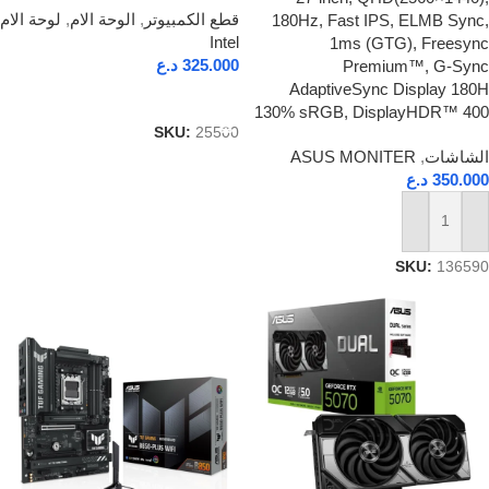
قطع الكمبيوتر
,
الوحة الام
,
لوحة الام
180Hz, Fast IPS, ELMB Sync,
Intel
1ms (GTG), Freesync
325.000
د.ع
Premium™, G-Sync
AdaptiveSync Display 180H
إضافة إلى السلة
130% sRGB, DisplayHDR™ 400
SKU:
25500
الشاشات
,
ASUS MONITER
350.000
د.ع
إضافة إلى السلة
SKU:
136590