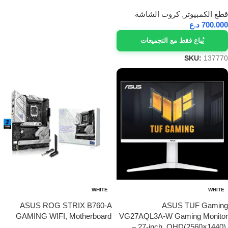
قطع الكمبيوتر
,
كروت الشاشة
700.000
د.ع
يُباع فقط مع التجميعات
SKU:
137770
WHITE
WHITE
ASUS ROG STRIX B760-A
ASUS TUF Gaming
GAMING WIFI, Motherboard
VG27AQL3A-W Gaming Monitor
– 27-inch, QHD(2560×1440),