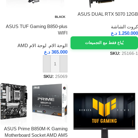
ASUS DUAL RTX 5070 12GB
BLACK
ASUS TUF Gaming B850-plus
كروت الشاشة
WIFI
1.250.000
د.ع
يُباع فقط مع التجميعات
الوحة الام
,
لوحة الام AMD
365.000
د.ع
SKU:
25166-1
إضافة إلى السلة
SKU:
25069
ASUS Prime B850M-K Gaming
Motherboard Socket AMD AM5