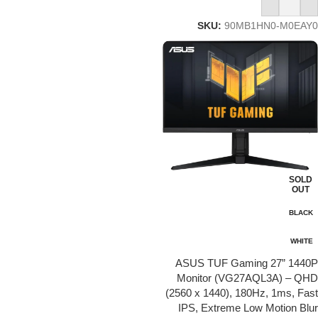
إضافة إلى السلة
SKU:
90MB1HN0-M0EAY0
SOLD
OUT
BLACK
WHITE
ASUS TUF Gaming 27” 1440P
Monitor (VG27AQL3A) – QHD
(2560 x 1440), 180Hz, 1ms, Fast
IPS, Extreme Low Motion Blur