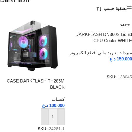
تصفية حسب
WHITE
DARKFLASH DN360S Liquid
CPU Cooler WHITE
مبردات
,
تبريد مائي
,
قطع الكمبيوتر
150.000
د.ع
إضافة إلى السلة
SKU:
138045
CASE DARKFLASH TH285M
BLACK
كيسات
100.000
د.ع
إضافة إلى السلة
SKU:
24281-1