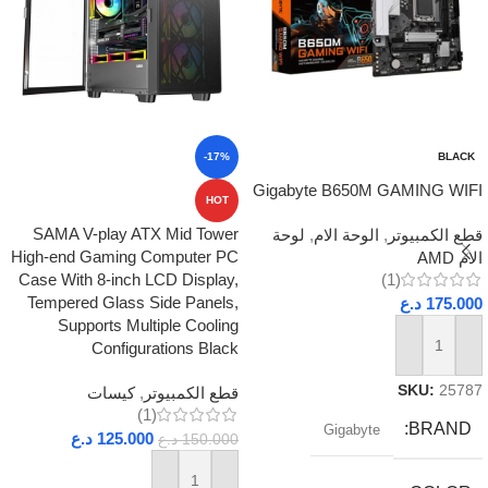
-17%
BLACK
Gigabyte B650M GAMING WIFI
HOT
SAMA V-play ATX Mid Tower
قطع الكمبيوتر
,
الوحة الام
,
لوحة
High-end Gaming Computer PC
الام AMD
Case With 8-inch LCD Display,
(1)
Tempered Glass Side Panels,
175.000
د.ع
Supports Multiple Cooling
Configurations Black
إضافة إلى السلة
SKU:
25787
قطع الكمبيوتر
,
كيسات
(1)
BRAND
Gigabyte
125.000
د.ع
150.000
د.ع