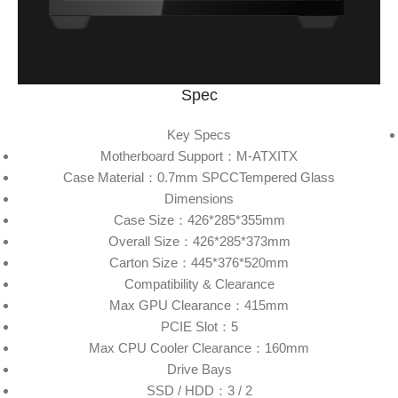
Spec
Key Specs
Motherboard Support：M-ATXITX
Case Material：0.7mm SPCCTempered Glass
Dimensions
Case Size：426*285*355mm
Overall Size：426*285*373mm
Carton Size：445*376*520mm
Compatibility & Clearance
Max GPU Clearance：415mm
PCIE Slot：5
Max CPU Cooler Clearance：160mm
Drive Bays
SSD / HDD：3 / 2