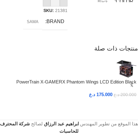
إضافة إلى السلة
COLOR
Black
SKU:
21381
RAM_TYPE
DDR5
BRAND
SAMA
SOCKET
AM5
منتجات ذات صلة
PowerTrain X-GAMERX Phantom Wings LCD Edition Black
175.000
د.ع
200.000
د.ع
هذا الموقع من تطوير المهندس
ابراهيم عبد الرزاق
لصالح
شركة المحترف
للحاسبات