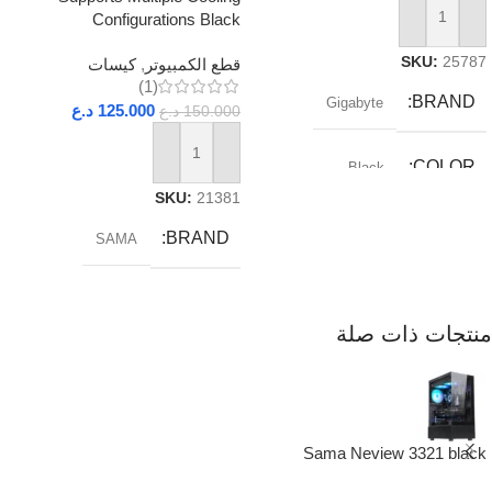
Configurations Black
إضافة إلى السلة
SKU:
25787
قطع الكمبيوتر
,
كيسات
(1)
BRAND
Gigabyte
125.000
د.ع
150.000
د.ع
إضافة إلى السلة
COLOR
Black
SKU:
21381
RAM_TYPE
DDR5
BRAND
SAMA
SOCKET
AM5
منتجات ذات صلة
Sama Neview 3321 black