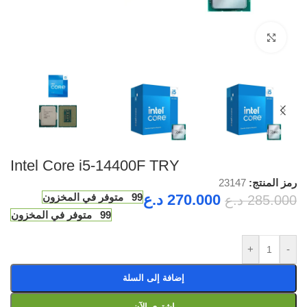
Click to enlarge
Intel Core i5-14400F TRY
رمز المنتج:
23147
270.000
د.ع
99 متوفر في المخزون
285.000
د.ع
99 متوفر في المخزون
+
-
إضافة إلى السلة
اشتري الآن