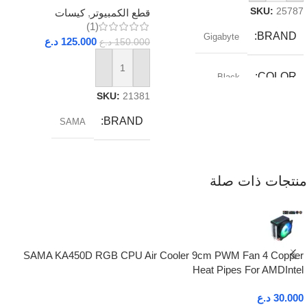
SKU:
25787
قطع الكمبيوتر
,
كيسات
(1)
BRAND
Gigabyte
125.000
د.ع
150.000
د.ع
إضافة إلى السلة
COLOR
Black
SKU:
21381
RAM_TYPE
DDR5
BRAND
SAMA
SOCKET
AM5
منتجات ذات صلة
SAMA KA450D RGB CPU Air Cooler 9cm PWM Fan 4 Copper
Heat Pipes For AMDIntel
30.000
د.ع