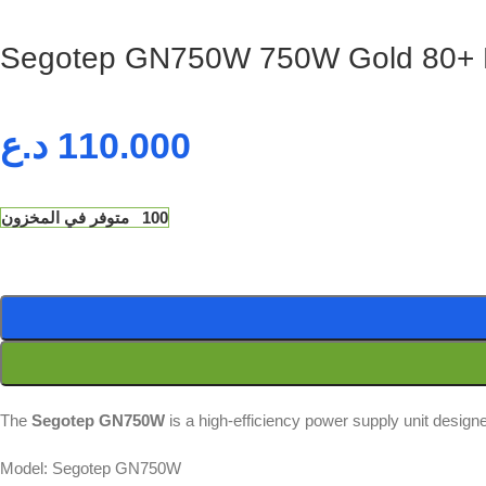
Segotep GN750W 750W Gold 80+ No
د.ع
110.000
100 متوفر في المخزون
The
Segotep GN750W
is a high-efficiency power supply unit desig
Model: Segotep GN750W