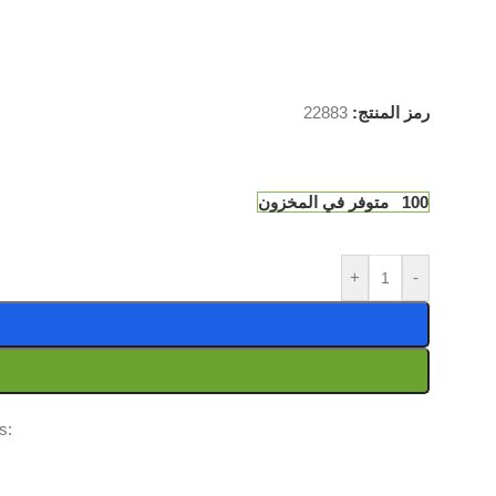
22883
رمز المنتج:
100 متوفر في المخزون
+
-
s: