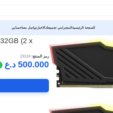
الصفحة الرئيسية
المتجر
ابني تجميعتك
الاخبار
تواصل معنا
حسابي
TEAMGROUP T-Force Delta RGB 32GB (2 x
32GB (2 x
رمز المنتج:
23124
500.000
د.ع