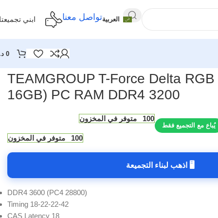
تواصل معنا
ابني تجميعت
العربية
0
د.
TEAMGROUP T-Force Delta RGB 
16GB) PC RAM DDR4 3200
100 متوفر في المخزون
يُباع مع التجميع فقط
100 متوفر في المخزون
🖥 اذهب لبناء التجميعة
DDR4 3600 (PC4 28800)
Timing 18-22-22-42
CAS Latency 18