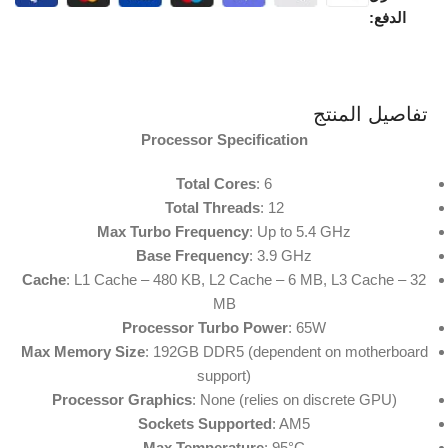
الدفع:
تفاصيل المنتج
Processor Specification
Total Cores
: 6
Total Threads
: 12
Max Turbo Frequency
: Up to 5.4 GHz
Base Frequency
: 3.9 GHz
Cache
: L1 Cache – 480 KB, L2 Cache – 6 MB, L3 Cache – 32
MB
Processor Turbo Power
: 65W
Max Memory Size
: 192GB DDR5 (dependent on motherboard
support)
Processor Graphics
: None (relies on discrete GPU)
Sockets Supported
: AM5
Max Temperature
: 95°C