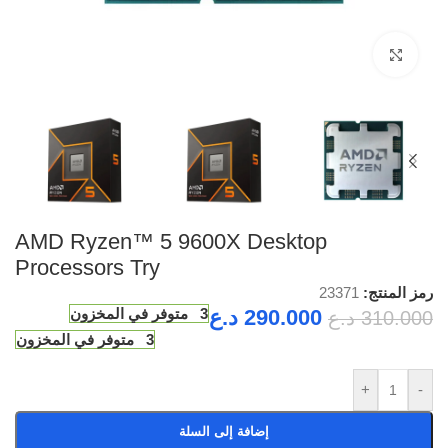
Click to enlarge
AMD Ryzen™ 5 9600X Desktop
Processors Try
رمز المنتج:
23371
290.000
د.ع
3 متوفر في المخزون
310.000
د.ع
3 متوفر في المخزون
+
-
إضافة إلى السلة