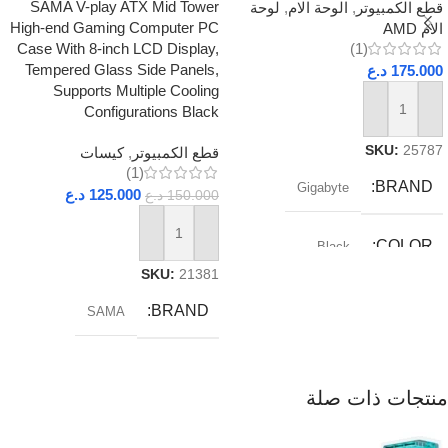
SAMA V-play ATX Mid Tower
قطع الكمبيوتر
,
الوحة الام
,
لوحة
High-end Gaming Computer PC
الام AMD
Case With 8-inch LCD Display,
(1)
Tempered Glass Side Panels,
175.000
د.ع
Supports Multiple Cooling
Configurations Black
إضافة إلى السلة
SKU:
25787
قطع الكمبيوتر
,
كيسات
(1)
BRAND
Gigabyte
125.000
د.ع
150.000
د.ع
إضافة إلى السلة
COLOR
Black
SKU:
21381
RAM_TYPE
DDR5
BRAND
SAMA
SOCKET
AM5
منتجات ذات صلة