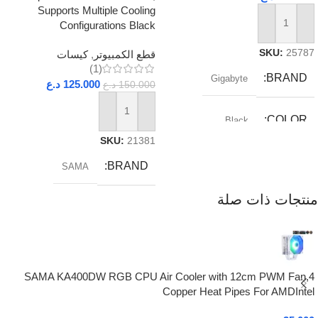
Supports Multiple Cooling
Configurations Black
إضافة إلى السلة
SKU:
25787
قطع الكمبيوتر
,
كيسات
(1)
BRAND
Gigabyte
125.000
د.ع
150.000
د.ع
إضافة إلى السلة
COLOR
Black
SKU:
21381
RAM_TYPE
DDR5
BRAND
SAMA
منتجات ذات صلة
SOCKET
AM5
SAMA KA400DW RGB CPU Air Cooler with 12cm PWM Fan,4
Copper Heat Pipes For AMDIntel