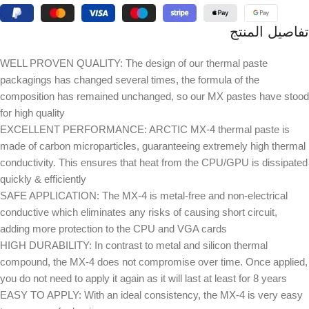
تفاصيل المنتج
WELL PROVEN QUALITY: The design of our thermal paste
packagings has changed several times, the formula of the
composition has remained unchanged, so our MX pastes have stood
for high quality
EXCELLENT PERFORMANCE: ARCTIC MX-4 thermal paste is
made of carbon microparticles, guaranteeing extremely high thermal
conductivity. This ensures that heat from the CPU/GPU is dissipated
quickly & efficiently
SAFE APPLICATION: The MX-4 is metal-free and non-electrical
conductive which eliminates any risks of causing short circuit,
adding more protection to the CPU and VGA cards
HIGH DURABILITY: In contrast to metal and silicon thermal
compound, the MX-4 does not compromise over time. Once applied,
you do not need to apply it again as it will last at least for 8 years
EASY TO APPLY: With an ideal consistency, the MX-4 is very easy