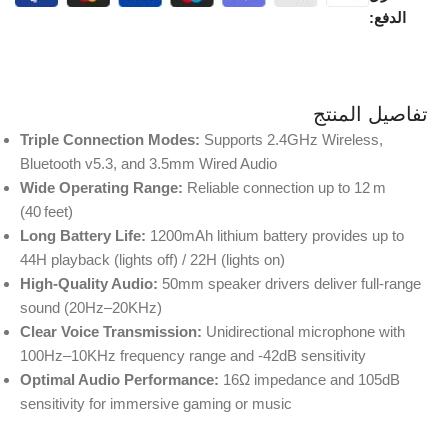
الدفع:
تفاصيل المنتج
Triple Connection Modes:
Supports 2.4GHz Wireless,
Bluetooth v5.3, and 3.5mm Wired Audio
Wide Operating Range:
Reliable connection up to 12 m
(40 feet)
Long Battery Life:
1200mAh lithium battery provides up to
44H playback (lights off) / 22H (lights on)
High-Quality Audio:
50mm speaker drivers deliver full-range
sound (20Hz–20KHz)
Clear Voice Transmission:
Unidirectional microphone with
100Hz–10KHz frequency range and -42dB sensitivity
Optimal Audio Performance:
16Ω impedance and 105dB
sensitivity for immersive gaming or music