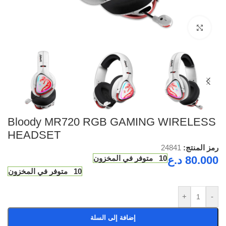
Click to enlarge
Bloody MR720 RGB GAMING WIRELESS
HEADSET
رمز المنتج:
24841
80.000
د.ع
10 متوفر في المخزون
10 متوفر في المخزون
+
-
إضافة إلى السلة