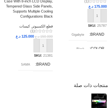
Case With 8-inch LCD Display,
(1)
Tempered Glass Side Panels,
175.000
د.ع
Supports Multiple Cooling
Configurations Black
إضافة إلى السلة
SKU:
25787
قطع الكمبيوتر
,
كيسات
(1)
BRAND
Gigabyte
125.000
د.ع
150.000
د.ع
إضافة إلى السلة
COLOR
Black
SKU:
21381
RAM_TYPE
DDR5
BRAND
SAMA
SOCKET
AM5
منتجات ذات صلة